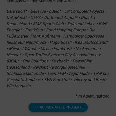
Eine Auswahl der Kunden – von A bis Z:
Beiersdorf* • Bellevue • bütec* • CP Computer Projects •
DekaBank* • DEVK • Dortmund Airport* • Dushka
Deutschland • EMS Sports Club • Erde und Leben • EWE
Energie* • FrankCap • Food Hopping Europe • Die
Fußexperten Frank Kußmann • Hamburger Sparkasse •
hessnatur Naturmode • Hugo Boss* • Ikea Deutschland*
• Meine 4 Wände • Messe Frankfurt* • Neckermann •
Nissan* • Open Traffic Systems City Association e.V.
(OCA)* • One Solutions • Payback* • PowerSlim
Deutschland • Reichert Versorgungstechnik •
Schlussredaktion.de • TeamFFM • tegut Fulda • Telekom
Geschäftskunden* • TVN Frankfurt • Villeroy und Boch •
Win Magazin.
*im Agenturauftrag
>>> AUSGEWÄHLTE PROJEKTE